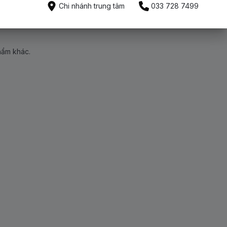
Chi nhánh trung tâm
033 728 7499
hẩm khác.