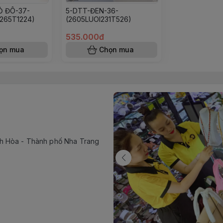
Ỏ ĐÔ-37-
5-DTT-ĐEN-36-
265T1224)
(2605LUOI231T526)
535.000đ
ọn mua
Chọn mua
h Hòa - Thành phố Nha Trang