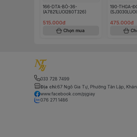
166-DTA-BÒ-36-
190-THGA-Đ
(A7821LUOI280T326)
(SJ3030LUOI
515.000đ
475.000đ
Chọn mua
Ch
033 728 7499
Địa chỉ
:
67 Ngô Gia Tự, Phường Tân Lập, Khán
www.facebook.com/pjgiay
076 271 1486