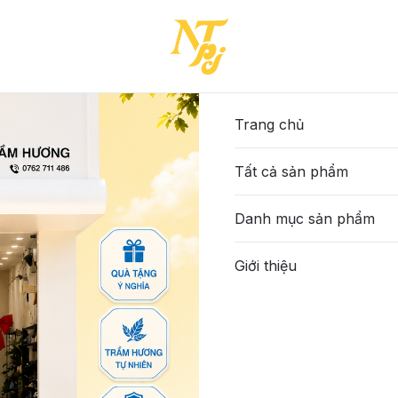
-38-(A7840LUOI245T325)
129-DTA-BÒ-38-(A7840L
515.000đ
Trang chủ
Tất cả sản phẩm
Màu sắc
:
Bò
Danh mục sản phẩm
Size
:
Giới thiệu
38
Số lượng