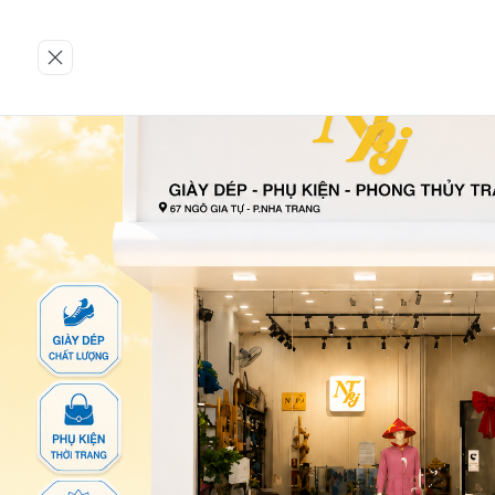
Trang chủ
GIÀY NỮ
Giày lười
129-DTA-BÒ