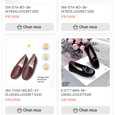
129-DTA-BÒ-38-
166-DTA-BÒ-36-
(A7840LUOI245T325)
(A7821LUOI280T326)
515.000đ
515.000đ
Chọn mua
Chọn mua
190-THGA-ĐỎ ĐÔ-37-
5-DTT-ĐEN-36-
(SJ3030LUOI265T1224)
(2605LUOI231T526)
475.000đ
535.000đ
Chọn mua
Chọn mua