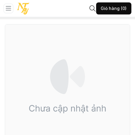
Trang chủ
GIÀY NỮ
Giày búp bê
Giỏ hàng (0)
981-TTA-ĐEN-39-(7731BB378T126)