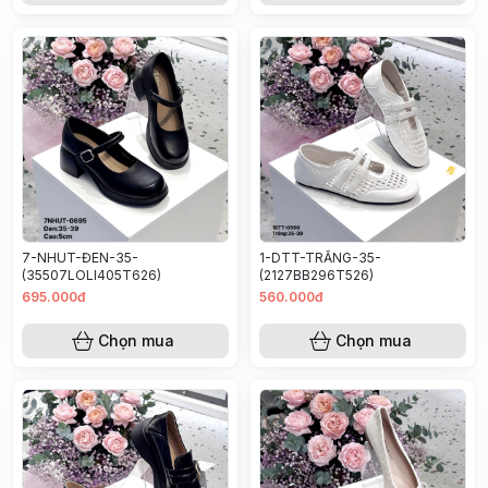
7-NHUT-ĐEN-35-
1-DTT-TRẮNG-35-
(35507LOLI405T626)
(2127BB296T526)
695.000đ
560.000đ
Chọn mua
Chọn mua