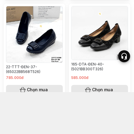
165-DTA-ĐEN-40-
22-TTT-ĐEN-37-
(5021BB300T326)
(65022BB568T526)
785.000đ
585.000đ
Chọn mua
Chọn mua