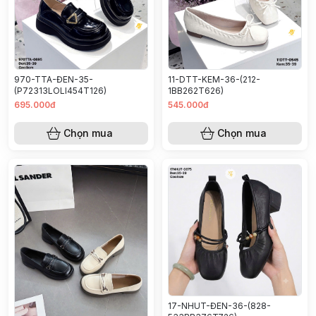
970-TTA-ĐEN-35-
11-DTT-KEM-36-(212-
(P72313LOLI454T126)
1BB262T626)
695.000đ
545.000đ
Chọn mua
Chọn mua
17-NHUT-ĐEN-36-(828-