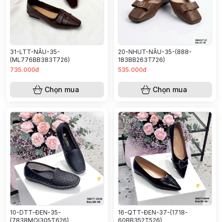
31-LTT-NÂU-35-
20-NHUT-NÂU-35-(888-
(ML776BB383T726)
183BB263T726)
735.000đ
535.000đ
Chọn mua
Chọn mua
10-DTT-ĐEN-35-
16-QTT-ĐEN-37-(1718-
(7838MOI305T626)
60BB352T526)