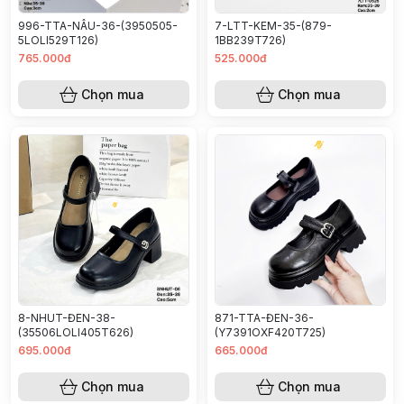
996-TTA-NÂU-36-(3950505-
7-LTT-KEM-35-(879-
5LOLI529T126)
1BB239T726)
765.000đ
525.000đ
Chọn mua
Chọn mua
8-NHUT-ĐEN-38-
871-TTA-ĐEN-36-
(35506LOLI405T626)
(Y7391OXF420T725)
695.000đ
665.000đ
Chọn mua
Chọn mua