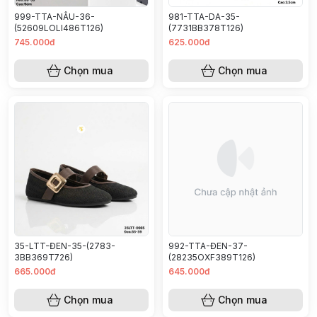
999-TTA-NÂU-36-
981-TTA-DA-35-
(52609LOLI486T126)
(7731BB378T126)
745.000đ
625.000đ
Chọn mua
Chọn mua
35-LTT-ĐEN-35-(2783-
992-TTA-ĐEN-37-
3BB369T726)
(28235OXF389T126)
665.000đ
645.000đ
Chọn mua
Chọn mua