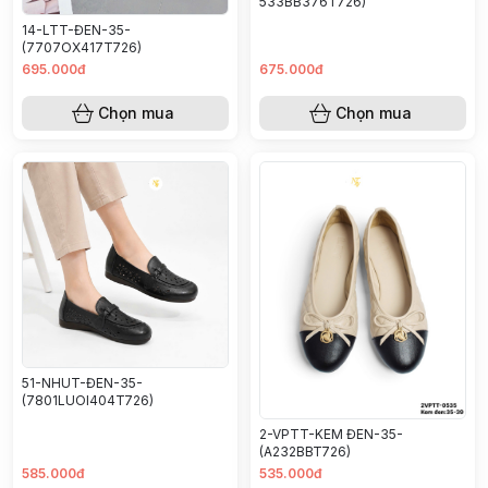
533BB376T726)
14-LTT-ĐEN-35-
(7707OX417T726)
695.000đ
675.000đ
Chọn mua
Chọn mua
51-NHUT-ĐEN-35-
(7801LUOI404T726)
2-VPTT-KEM ĐEN-35-
(A232BBT726)
585.000đ
535.000đ