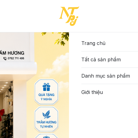
-ĐEN-36-(Y7391OXF420T725)
871-TTA-ĐEN-36-(Y7391O
665.000đ
Trang chủ
Tất cả sản phẩm
Màu sắc
:
Đen
Danh mục sản phẩm
Size
:
Giới thiệu
36
37
Số lượng