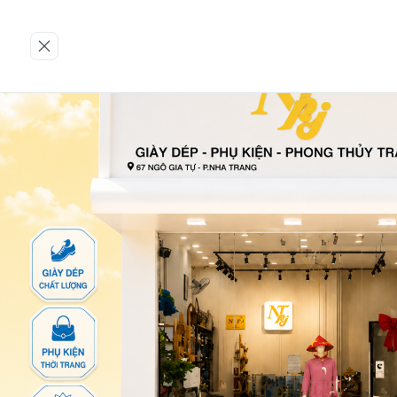
Trang chủ
GIÀY NỮ
Giày búp bê
871-TTA