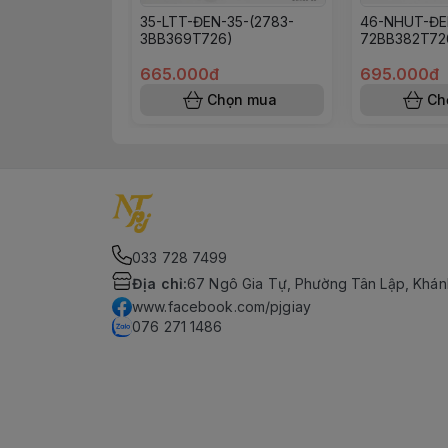
35-LTT-ĐEN-35-(2783-
46-NHUT-ĐE
3BB369T726)
72BB382T72
665.000đ
695.000đ
Chọn mua
Ch
033 728 7499
Địa chỉ
:
67 Ngô Gia Tự, Phường Tân Lập, Khán
www.facebook.com/pjgiay
076 271 1486