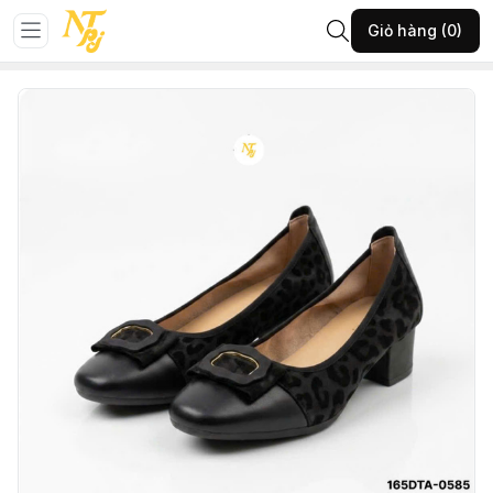
Trang chủ
GIÀY NỮ
Giày búp bê
Giỏ hàng (0)
165-DTA-ĐEN-40-(5021BB300T326)