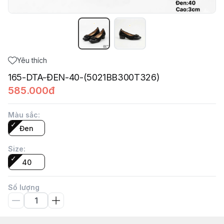
Yêu thích
165-DTA-ĐEN-40-(5021BB300T326)
585.000đ
Màu sắc
:
Đen
Size
:
40
Số lượng