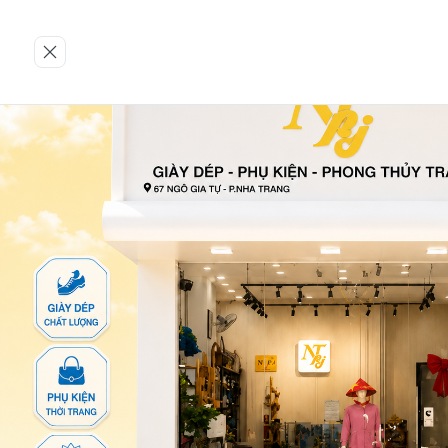
Trang chủ
GIÀY NỮ
Giày búp bê
16-QTT-