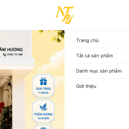
ĐEN-37-(1718-60BB352T526)
16-QTT-ĐEN-37-(1718-60
615.000đ
Trang chủ
Tất cả sản phẩm
Màu sắc
:
Đen
Kem
Danh mục sản phẩm
Size
:
Giới thiệu
35
36
37
38
Số lượng