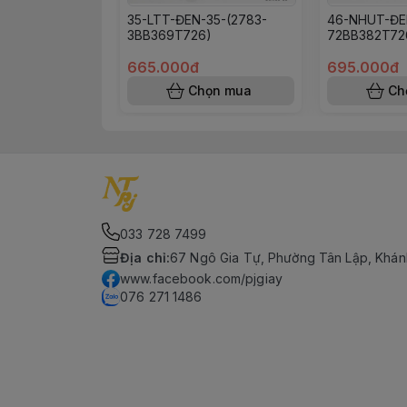
35-LTT-ĐEN-35-(2783-
46-NHUT-ĐE
3BB369T726)
72BB382T72
665.000đ
695.000đ
Chọn mua
Ch
033 728 7499
Địa chỉ
:
67 Ngô Gia Tự, Phường Tân Lập, Khán
www.facebook.com/pjgiay
076 271 1486