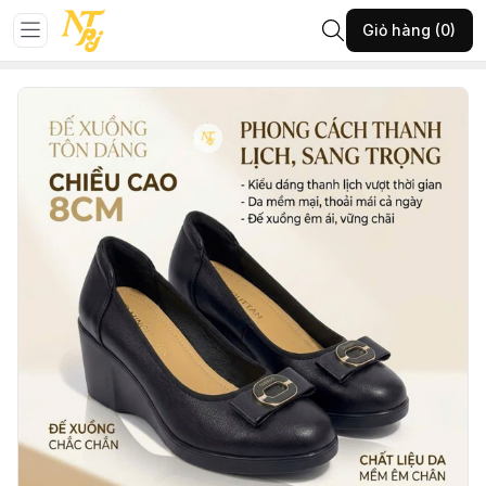
Trang chủ
GIÀY NỮ
Giày búp bê
Giỏ hàng (0)
16-NHUT-ĐEN-36-(88609BB403T726)