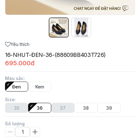
Yêu thích
16-NHUT-ĐEN-36-(88609BB403T726)
695.000đ
Màu sắc
:
Đen
Kem
Size
:
35
36
37
38
39
Số lượng