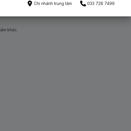
Chi nhánh trung tâm
033 728 7499
hẩm khác.