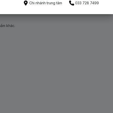
Chi nhánh trung tâm
033 728 7499
hẩm khác.