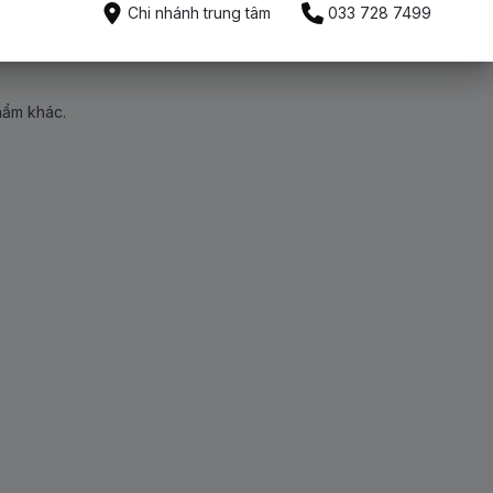
Chi nhánh trung tâm
033 728 7499
hẩm khác.