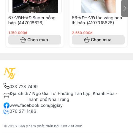
67-VĐH-VĐ Super hồng
66-VĐH-VĐ tóc vàng hoa
bản-(A470.18626)
thị bản-(A1073.18626)
1.150.000đ
2.550.000đ
Chọn mua
Chọn mua
033 728 7499
Địa chỉ
:
67 Ngô Gia Tự, Phường Tân Lập, Khánh Hòa -
Thành phố Nha Trang
www.facebook.com/pjgiay
076 271 1486
© 2026
Sản phẩm phát triển bởi KiotVietWeb