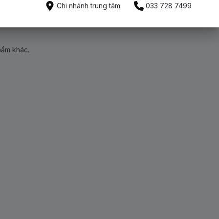
Chi nhánh trung tâm
033 728 7499
hẩm khác.