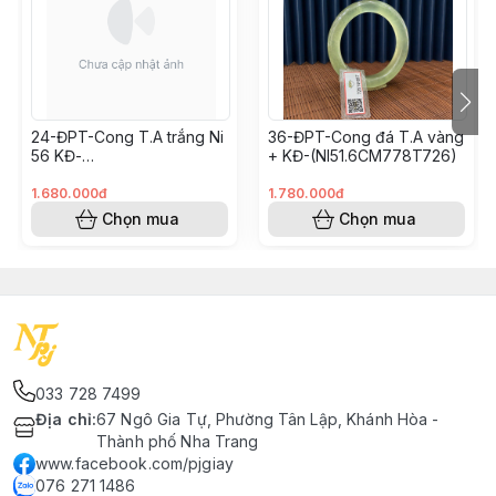
24-ĐPT-Cong T.A trắng Ni
36-ĐPT-Cong đá T.A vàng
56 KĐ-
+ KĐ-(NI51.6CM778T726)
(SIZE56CM670T726)
1.680.000đ
1.780.000đ
Chọn mua
Chọn mua
033 728 7499
Địa chỉ
:
67 Ngô Gia Tự, Phường Tân Lập, Khánh Hòa -
Thành phố Nha Trang
www.facebook.com/pjgiay
076 271 1486