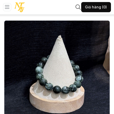
Trang chủ
Đá phong thủy
Vòng đá
Giỏ hàng (0)
49-VĐH-VĐ mắt rồng 12li-(A850.16626)