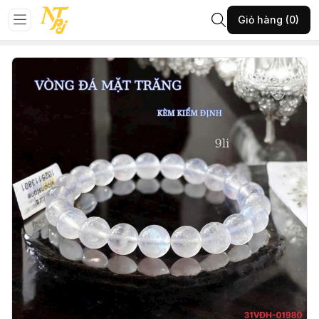
Trang chủ
Đá phong thủy
Vòng đá
Giỏ hàng (0)
31-VĐH-VĐ mặt trăng 9li KĐ-(A1050.16626)