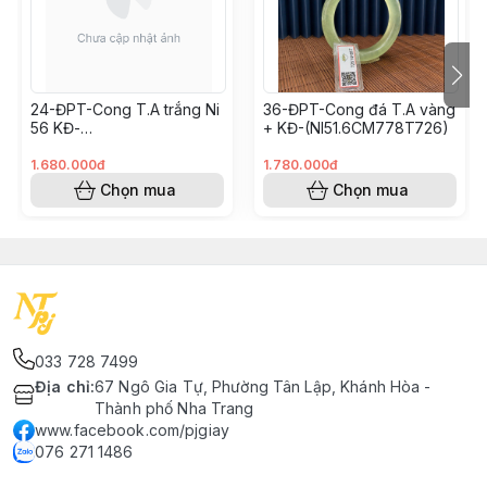
24-ĐPT-Cong T.A trắng Ni
36-ĐPT-Cong đá T.A vàng
56 KĐ-
+ KĐ-(NI51.6CM778T726)
(SIZE56CM670T726)
1.680.000đ
1.780.000đ
Chọn mua
Chọn mua
033 728 7499
Địa chỉ
:
67 Ngô Gia Tự, Phường Tân Lập, Khánh Hòa -
Thành phố Nha Trang
www.facebook.com/pjgiay
076 271 1486