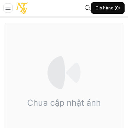
Trang chủ
Đá phong thủy
Vòng đá
Giỏ hàng (0)
20-VĐH-VĐ tóc đỏ 8li-(A120.16626)