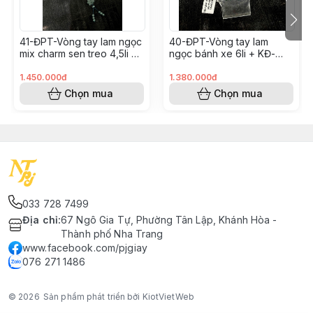
41-ĐPT-Vòng tay lam ngọc
40-ĐPT-Vòng tay lam
mix charm sen treo 4,5li +
ngọc bánh xe 6li + KĐ-
KĐ-(A455T726)
(A389T726)
1.450.000đ
1.380.000đ
Chọn mua
Chọn mua
033 728 7499
Địa chỉ
:
67 Ngô Gia Tự, Phường Tân Lập, Khánh Hòa -
Thành phố Nha Trang
www.facebook.com/pjgiay
076 271 1486
© 2026
Sản phẩm phát triển bởi KiotVietWeb