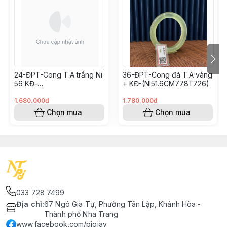
24-ĐPT-Cong T.A trắng Ni
36-ĐPT-Cong đá T.A vàng
56 KĐ-
+ KĐ-(NI51.6CM778T726)
(SIZE56CM670T726)
1.680.000đ
1.780.000đ
Chọn mua
Chọn mua
033 728 7499
Địa chỉ
:
67 Ngô Gia Tự, Phường Tân Lập, Khánh Hòa -
Thành phố Nha Trang
www.facebook.com/pjgiay