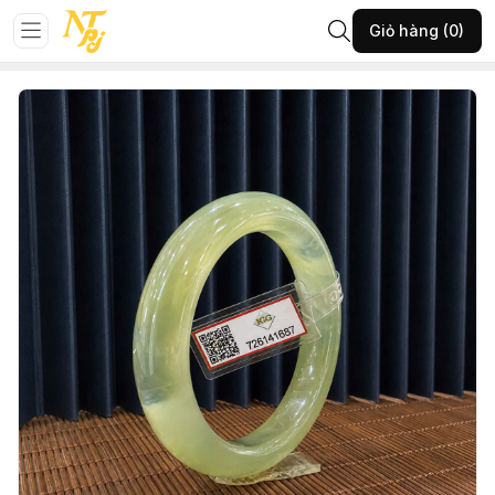
Trang chủ
Đá phong thủy
Vòng đá
Giỏ hàng (0)
13-ĐPT-Cong tụ nham Serpentine xanh 54x13-(A1005.8726)