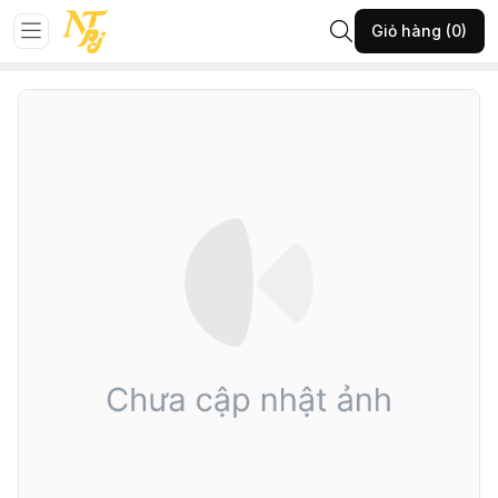
Trang chủ
Đá phong thủy
Vòng đá
Giỏ hàng (0)
103-VĐH-VĐ Siqinnel phối trai KĐ-(A350.20626)