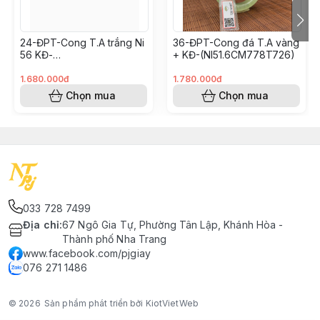
24-ĐPT-Cong T.A trắng Ni
36-ĐPT-Cong đá T.A vàng
56 KĐ-
+ KĐ-(NI51.6CM778T726)
(SIZE56CM670T726)
1.680.000đ
1.780.000đ
Chọn mua
Chọn mua
033 728 7499
Địa chỉ
:
67 Ngô Gia Tự, Phường Tân Lập, Khánh Hòa -
Thành phố Nha Trang
www.facebook.com/pjgiay
076 271 1486
© 2026
Sản phẩm phát triển bởi KiotVietWeb