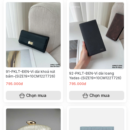
91-PKLT-ĐEN-Ví dài khoá nút
92-PKLT-ĐEN-Ví dài loang
bấm-(SIZE19x10CM122T726)
Yadas-(SIZE19x10CM122T726)
795.000đ
795.000đ
Chọn mua
Chọn mua