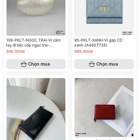
108-PKLT-NGỌC TRAI-Ví cầm
95-PKLT-XANH-Ví gập CD
tay đi tiệc cốp ngọc trai-
xanh-(A490T726)
(SIZE22x12x7,5CM355T826)
945.000đ
895.000đ
Chọn mua
Chọn mua