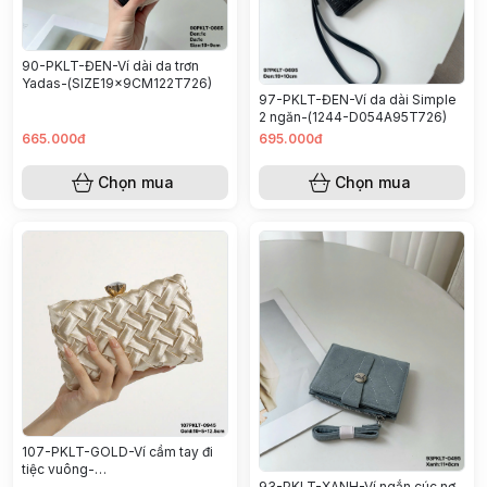
90-PKLT-ĐEN-Ví dài da trơn
Yadas-(SIZE19x9CM122T726)
97-PKLT-ĐEN-Ví da dài Simple
2 ngăn-(1244-D054A95T726)
665.000đ
695.000đ
Chọn mua
Chọn mua
107-PKLT-GOLD-Ví cầm tay đi
tiệc vuông-
(SIZE19x5x12.5CM287T826)
93-PKLT-XANH-Ví ngắn cúc nơ-