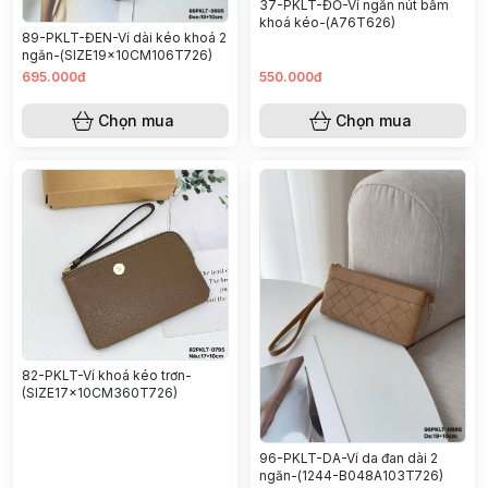
37-PKLT-ĐỎ-Ví ngắn nút bấm
khoá kéo-(A76T626)
89-PKLT-ĐEN-Ví dài kéo khoá 2
ngăn-(SIZE19x10CM106T726)
695.000đ
550.000đ
Chọn mua
Chọn mua
82-PKLT-Ví khoá kéo trơn-
(SIZE17x10CM360T726)
96-PKLT-DA-Ví da đan dài 2
ngăn-(1244-B048A103T726)