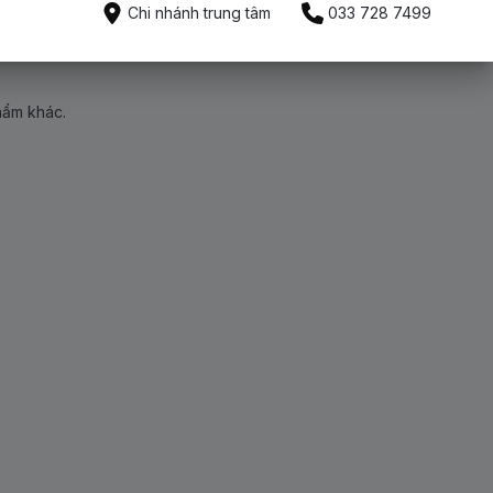
Chi nhánh trung tâm
033 728 7499
hẩm khác.