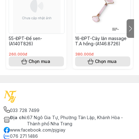
55-ĐPT-Đế sen-
16-ĐPT-Cây lăn massage
(A140T826)
T.A hồng-(A146.8726)
260.000đ
380.000đ
Chọn mua
Chọn mua
033 728 7499
Địa chỉ
:
67 Ngô Gia Tự, Phường Tân Lập, Khánh Hòa -
Thành phố Nha Trang
www.facebook.com/pjgiay
076 271 1486