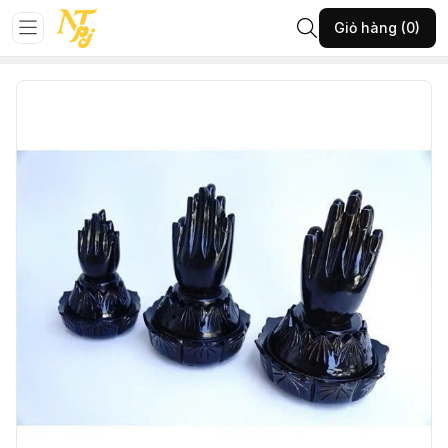
Trang chủ
Đá phong thủy
Vật phẩm phong thủy khác
Giỏ hàng (0)
60-PKLT-Lư gỗ bàn tay màu đen-(A180.4726)