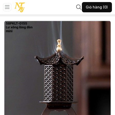
Trang chủ
Đá phong thủy
Vật phẩm phong thủy khác
Giỏ hàng (0)
58-PKLT-Lư xông đồng hình lồng đèn mini-(A53.4726)