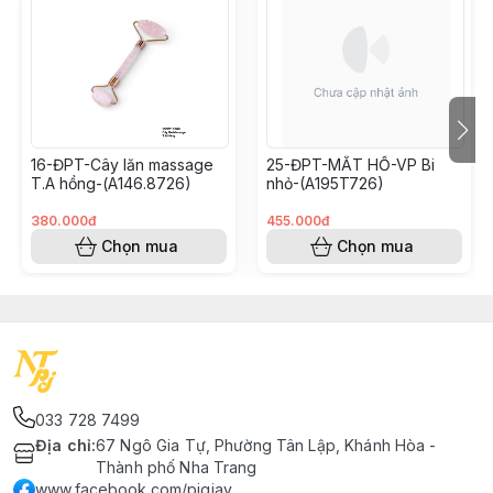
16-ĐPT-Cây lăn massage
25-ĐPT-MẮT HỔ-VP Bi
T.A hồng-(A146.8726)
nhỏ-(A195T726)
380.000đ
455.000đ
Chọn mua
Chọn mua
033 728 7499
Địa chỉ
:
67 Ngô Gia Tự, Phường Tân Lập, Khánh Hòa -
Thành phố Nha Trang
www.facebook.com/pjgiay