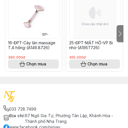
16-ĐPT-Cây lăn massage
25-ĐPT-MẮT HỔ-VP Bi
T.A hồng-(A146.8726)
nhỏ-(A195T726)
380.000đ
455.000đ
Chọn mua
Chọn mua
033 728 7499
Địa chỉ
:
67 Ngô Gia Tự, Phường Tân Lập, Khánh Hòa -
Thành phố Nha Trang
www.facebook.com/pjgiay