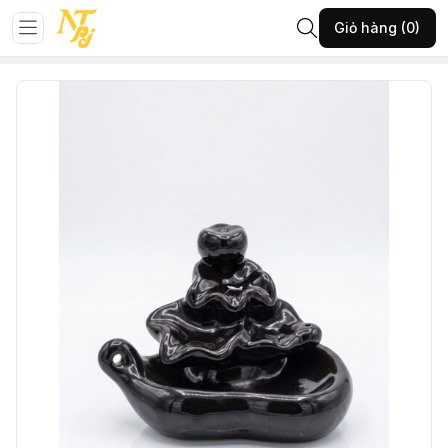
Trang chủ
Đá phong thủy
Vật phẩm phong thủy khác
Giỏ hàng (0)
50-PKLT-Tháp xông đài sen-(A30.4726)