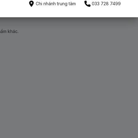
Chi nhánh trung tâm
033 728 7499
hẩm khác.