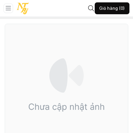
Trang chủ
Đá phong thủy
Vật phẩm phong thủy khác
Giỏ hàng (0)
151-VĐH-VP trụ tóc đỏ nhỏ-(A1250.28626)