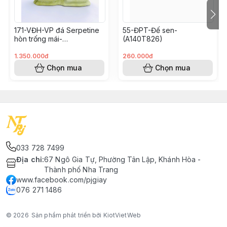
171-VĐH-VP đá Serpetine
55-ĐPT-Đế sen-
hòn trống mái-
(A140T826)
(A300.28626)
1.350.000đ
260.000đ
Chọn mua
Chọn mua
033 728 7499
Địa chỉ
:
67 Ngô Gia Tự, Phường Tân Lập, Khánh Hòa -
Thành phố Nha Trang
www.facebook.com/pjgiay
076 271 1486
© 2026
Sản phẩm phát triển bởi KiotVietWeb