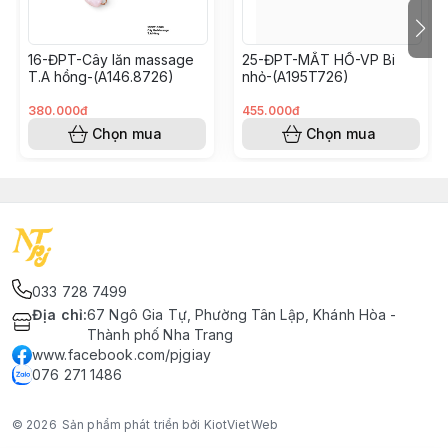
16-ĐPT-Cây lăn massage
25-ĐPT-MẮT HỔ-VP Bi
T.A hồng-(A146.8726)
nhỏ-(A195T726)
380.000đ
455.000đ
Chọn mua
Chọn mua
033 728 7499
Địa chỉ
:
67 Ngô Gia Tự, Phường Tân Lập, Khánh Hòa -
Thành phố Nha Trang
www.facebook.com/pjgiay
076 271 1486
© 2026
Sản phẩm phát triển bởi KiotVietWeb