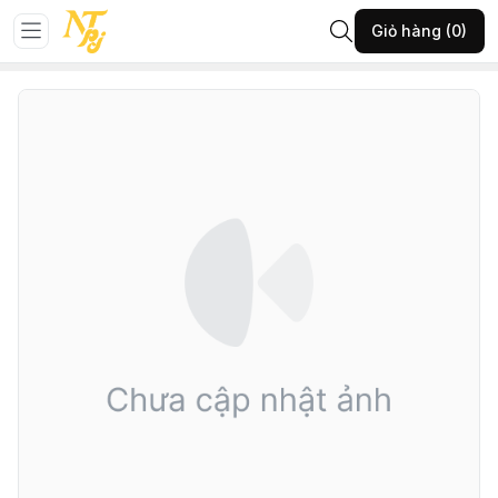
Trang chủ
Đá phong thủy
Vật phẩm phong thủy khác
Giỏ hàng (0)
141-VĐH-VP trụ TA hồng 0,9kg-(A405.26626)