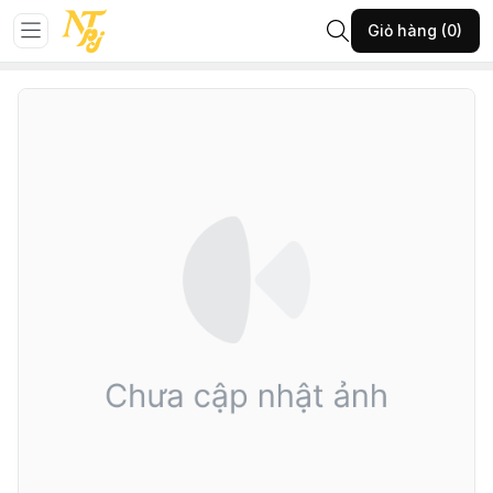
Trang chủ
Đá phong thủy
Vật phẩm phong thủy khác
Giỏ hàng (0)
135-VĐH-VP bi TA trắng 0,5kg-(A400.26626)