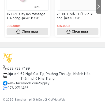
16-ĐPT-Cây lăn massage
25-ĐPT-MẮT HỔ-VP Bi
T.A hồng-(A146.8726)
nhỏ-(A195T726)
380.000đ
455.000đ
Chọn mua
Chọn mua
033 728 7499
Địa chỉ
:
67 Ngô Gia Tự, Phường Tân Lập, Khánh Hòa -
Thành phố Nha Trang
www.facebook.com/pjgiay
076 271 1486
© 2026
Sản phẩm phát triển bởi KiotVietWeb