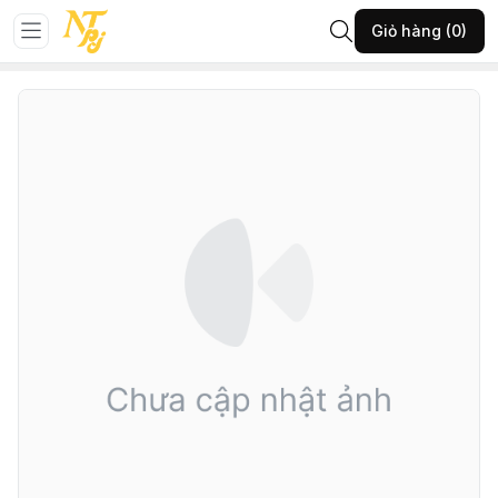
Trang chủ
Đá phong thủy
Vật phẩm phong thủy khác
Giỏ hàng (0)
109-VĐH-VP cây đá TA tím, đỏ-(A220.26626)