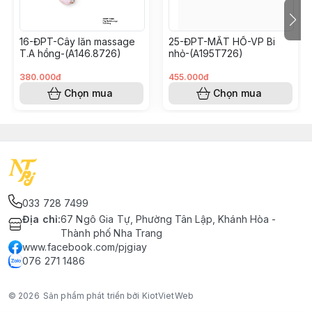
16-ĐPT-Cây lăn massage
25-ĐPT-MẮT HỔ-VP Bi
T.A hồng-(A146.8726)
nhỏ-(A195T726)
380.000đ
455.000đ
Chọn mua
Chọn mua
033 728 7499
Địa chỉ
:
67 Ngô Gia Tự, Phường Tân Lập, Khánh Hòa -
Thành phố Nha Trang
www.facebook.com/pjgiay
076 271 1486
© 2026
Sản phẩm phát triển bởi KiotVietWeb