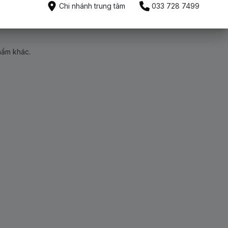
Chi nhánh trung tâm
033 728 7499
hẩm khác.