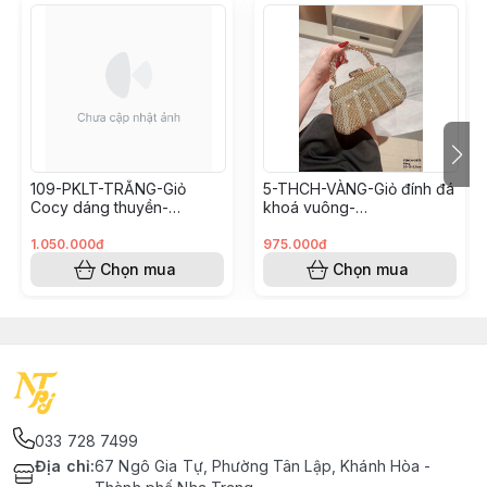
109-PKLT-TRẮNG-Giỏ
5-THCH-VÀNG-Giỏ đính đá
Cocy dáng thuyền-
khoá vuông-
(SIZE31CM432T826)
(SIZE20x12x3,5CM369T82
6)
1.050.000đ
975.000đ
Chọn mua
Chọn mua
033 728 7499
Địa chỉ
:
67 Ngô Gia Tự, Phường Tân Lập, Khánh Hòa -