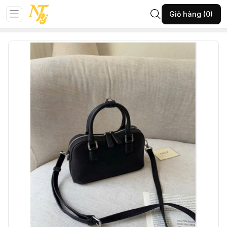
Trang chủ
TÚI XÁCH
Túi xách
Giỏ hàng (0)
73-PKLT-ĐEN-Giỏ Cocy khoá-(7795SIZE22x25A400T726)