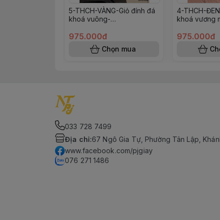
5-THCH-VÀNG-Giỏ đính đá
4-THCH-ĐEN-
khoá vuông-
khoá vương 
(SIZE20x12x3,5CM369T82
(SIZE20x12
6)
975.000đ
975.000đ
Chọn mua
Ch
033 728 7499
Địa chỉ
:
67 Ngô Gia Tự, Phường Tân Lập, Khán
www.facebook.com/pjgiay
076 271 1486