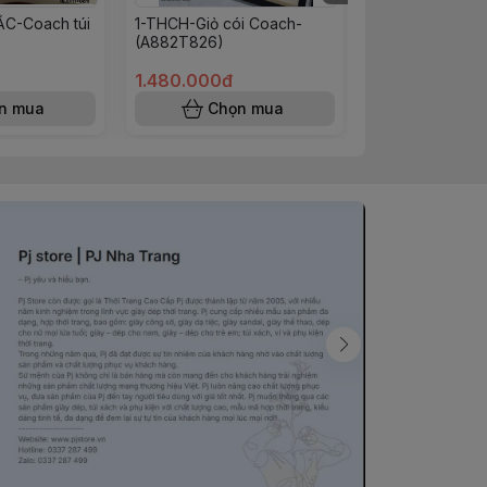
C-Coach túi
1-THCH-Giỏ cói Coach-
102-PKLT-KEM-
(A882T826)
khoá-(71093C
x10CM817T826
1.480.000đ
1.280.000đ
n mua
Chọn mua
Chọn