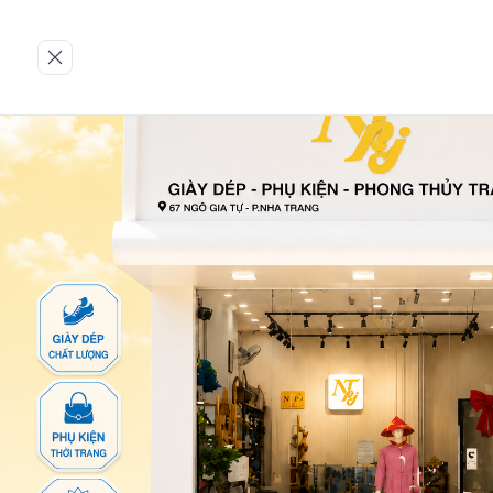
Trang chủ
TÚI XÁCH
Túi xách
38-PKLT-XA