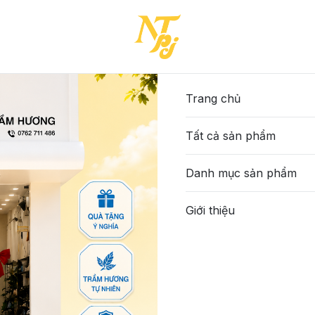
NH NAVY-Giỏ đeo vai da đan-(A866T626)
38-PKLT-XANH NAVY-Giỏ đ
1.450.000đ
Trang chủ
Tất cả sản phẩm
Số lượng
Danh mục sản phẩm
Thêm giỏ hàng
Giới thiệu