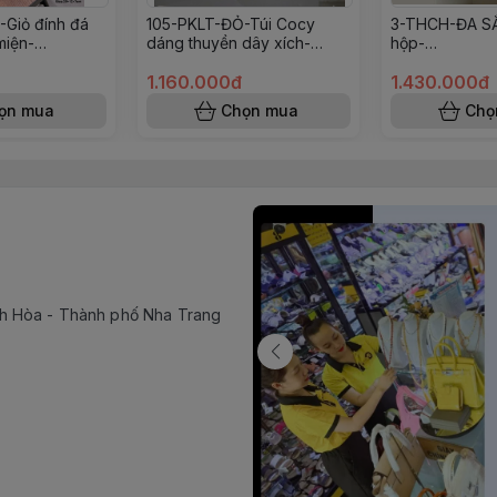
Giỏ đính đá
105-PKLT-ĐỎ-Túi Cocy
3-THCH-ĐA SẮ
miện-
dáng thuyền dây xích-
hộp-
x7CM369T826)
(SIZE23x16x8CM427T826)
(SIZE16,5x11
1.160.000đ
)
1.430.000đ
ọn mua
Chọn mua
Chọ
h Hòa - Thành phố Nha Trang