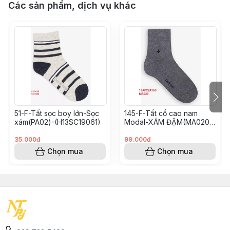
Các sản phẩm, dịch vụ khác
51-F-Tất sọc boy lớn-Sọc
145-F-Tất cổ cao nam
xám(PA02)-(H13SC19061)
Modal-XÁM ĐẬM(MA020)-
Freesize-(18AQ22A165)
35.000đ
99.000đ
Chọn mua
Chọn mua