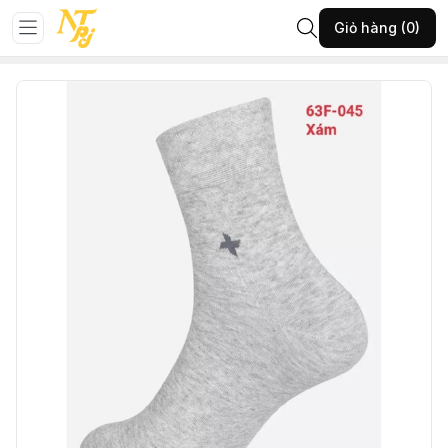
Trang chủ
NỘI Y
TẤT NỘI Y
Giỏ hàng (0)
63-F-Tất nam Ctrung-XÁM(SA001)-(18AQ23A151)Freesize