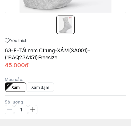
Yêu thích
63-F-Tất nam Ctrung-XÁM(SA001)-
(18AQ23A151)Freesize
45.000đ
Màu sắc
:
Xám
Xám đậm
Số lượng