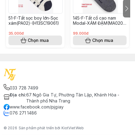
51-F-Tất sọc boy lớn-Sọc
145-F-Tất cổ cao nam
xám(PA02)-(H13SC19061)
Modal-XÁM ĐẬM(MA020)-
Freesize-(18AQ22A165)
35.000đ
99.000đ
Chọn mua
Chọn mua
033 728 7499
Địa chỉ
:
67 Ngô Gia Tự, Phường Tân Lập, Khánh Hòa -
Thành phố Nha Trang
www.facebook.com/pjgiay
076 271 1486
© 2026
Sản phẩm phát triển bởi KiotVietWeb