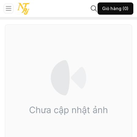
Trang chủ
NỘI Y
TẤT NỘI Y
Giỏ hàng (0)
61-SHE-ĐEN-Tất lưới thun đen-(022T1223)