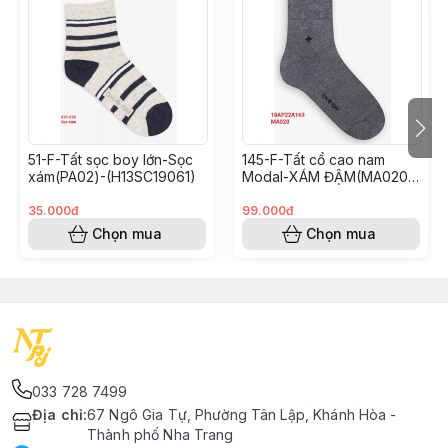
51-F-Tất sọc boy lớn-Sọc
145-F-Tất cổ cao nam
xám(PA02)-(H13SC19061)
Modal-XÁM ĐẬM(MA020)-
Freesize-(18AQ22A165)
35.000đ
99.000đ
Chọn mua
Chọn mua
033 728 7499
Địa chỉ
:
67 Ngô Gia Tự, Phường Tân Lập, Khánh Hòa -
Thành phố Nha Trang