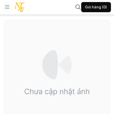
Trang chủ
NỘI Y
TẤT NỘI Y
Giỏ hàng (0)
147-F-Tất nam Noshow-NÂU-Freesize-(18AN23A153)