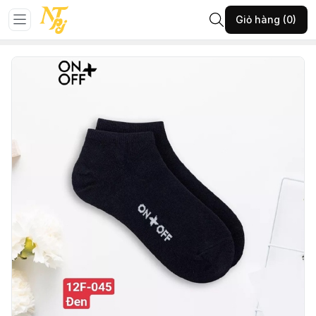
Trang chủ
NỘI Y
TẤT NỘI Y
Giỏ hàng (0)
12-F-Tất nữ K cổ-ĐEN(SK001)-(16AP23A145)