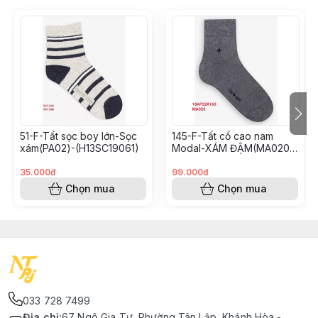
51-F-Tất sọc boy lớn-Sọc
145-F-Tất cổ cao nam
xám(PA02)-(H13SC19061)
Modal-XÁM ĐẬM(MA020)-
Freesize-(18AQ22A165)
35.000đ
99.000đ
Chọn mua
Chọn mua
033 728 7499
Địa chỉ
:
67 Ngô Gia Tự, Phường Tân Lập, Khánh Hòa -