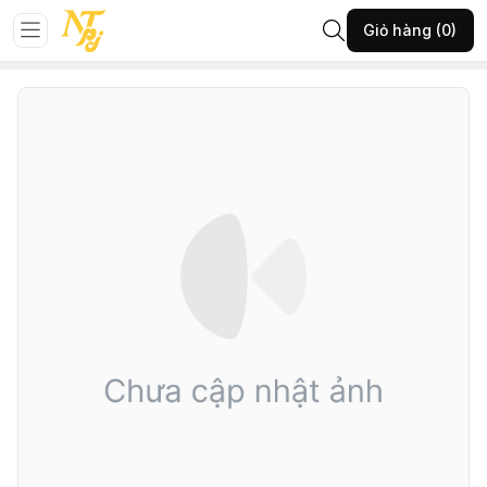
Trang chủ
NỘI Y
TẤT NỘI Y
Giỏ hàng (0)
116-F-Tất nam cổ trung-XÁM ĐẬM-Freesize-(18AE23A155)