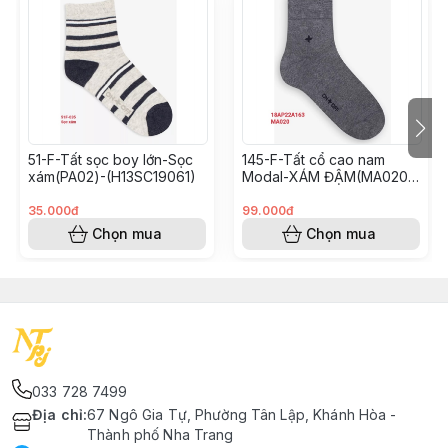
51-F-Tất sọc boy lớn-Sọc
145-F-Tất cổ cao nam
xám(PA02)-(H13SC19061)
Modal-XÁM ĐẬM(MA020)-
Freesize-(18AQ22A165)
35.000đ
99.000đ
Chọn mua
Chọn mua
033 728 7499
Địa chỉ
:
67 Ngô Gia Tự, Phường Tân Lập, Khánh Hòa -
Thành phố Nha Trang