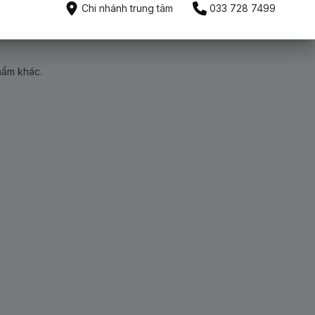
Chi nhánh trung tâm
033 728 7499
hẩm khác.