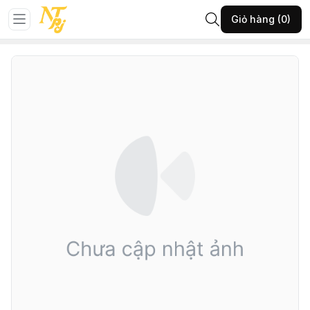
Trang chủ
GIÀY NỮ
SỤC
Giỏ hàng (0)
42-THGHĐ-KEM-35-(10288SUC238T326)