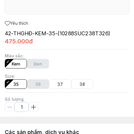
Yêu thích
42-THGHĐ-KEM-35-(10288SUC238T326)
475.000đ
Màu sắc
:
Kem
Đen
Size
:
35
36
37
38
Số lượng
Các sản phẩm, dịch vụ khác