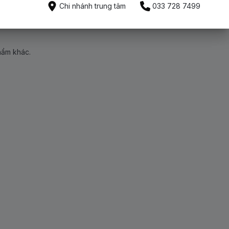
Chi nhánh trung tâm
033 728 7499
hẩm khác.