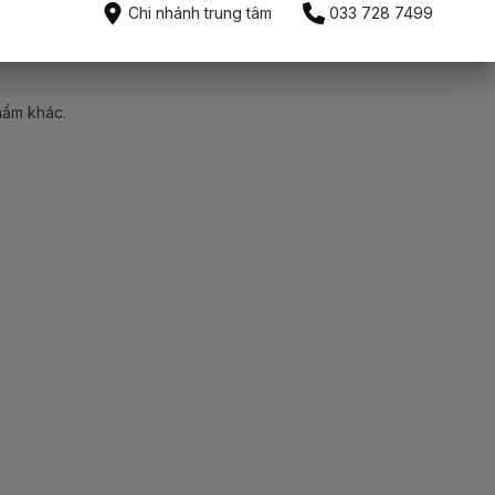
Chi nhánh trung tâm
033 728 7499
hẩm khác.