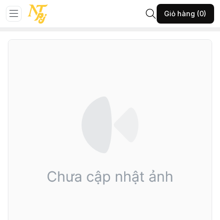
Trang chủ
Đá phong thủy
Nhẫn đá
Giỏ hàng (0)
185-VĐH-Nhẫn ngọc-(A200.8726)