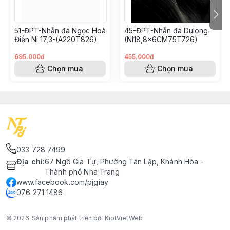
51-ĐPT-Nhẫn đá Ngọc Hoà
45-ĐPT-Nhẫn đá Dulong-
Điền Ni 17,3-(A220T826)
(NI18,8x6CM75T726)
695.000đ
455.000đ
Chọn mua
Chọn mua
033 728 7499
Địa chỉ
:
67 Ngô Gia Tự, Phường Tân Lập, Khánh Hòa -
Thành phố Nha Trang
www.facebook.com/pjgiay
076 271 1486
© 2026
Sản phẩm phát triển bởi KiotVietWeb