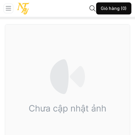
Trang chủ
NGỌC TRAI
Giỏ hàng (0)
7-NTPJ-VC ngọc trai ngọt 6li-(A500.17626)