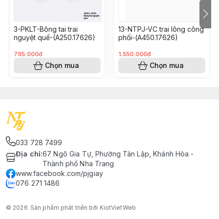
3-PKLT-Bông tai trai
13-NTPJ-VC trai lông công
nguyệt quế-(A250.17626)
phối-(A450.17626)
795.000đ
1.550.000đ
Chọn mua
Chọn mua
033 728 7499
Địa chỉ
:
67 Ngô Gia Tự, Phường Tân Lập, Khánh Hòa -
Thành phố Nha Trang
www.facebook.com/pjgiay
076 271 1486
© 2026
Sản phẩm phát triển bởi KiotVietWeb