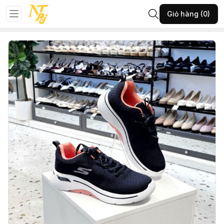
Trang chủ
GIÀY NỮ
Giày thể thao
Giỏ hàng (0)
8-TNT-XANH ĐEN-36-(SKE350T526)