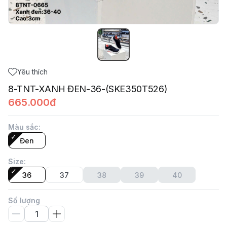
Yêu thích
8-TNT-XANH ĐEN-36-(SKE350T526)
665.000đ
Màu sắc
:
Đen
Size
:
36
37
38
39
40
Số lượng