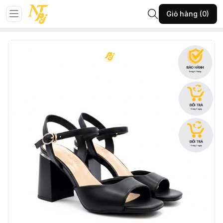
Trang chủ
GIÀY NỮ
Giày sandan
Giỏ hàng (0)
983-TTA-ĐEN-36-(8671-3SD486T126)