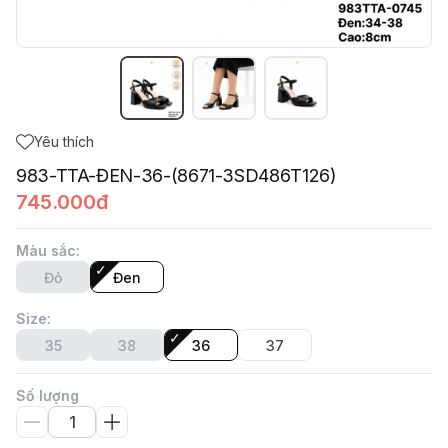
Yêu thích
983-TTA-ĐEN-36-(8671-3SD486T126)
745.000đ
Màu sắc
:
Đỏ
Đen
Size
:
35
38
36
37
Số lượng