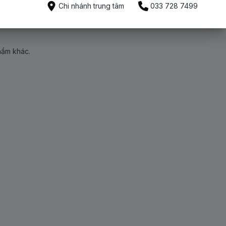
Chi nhánh trung tâm
033 728 7499
hẩm khác.