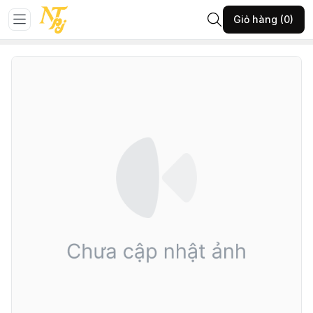
Trang chủ
GIÀY NỮ
Giày sandan
Giỏ hàng (0)
6-THGHĐ-KEM-38-(10.023SD270T1225)