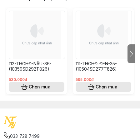
112-THGHĐ-NÂU-36-
111-THGHĐ-ĐEN-35-
(10359SD292T826)
(10504SD277T826)
530.000đ
595.000đ
Chọn mua
Chọn mua
033 728 7499