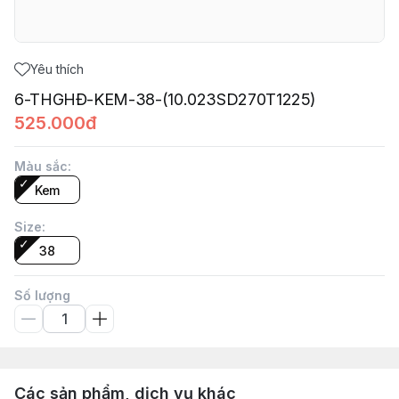
Yêu thích
6-THGHĐ-KEM-38-(10.023SD270T1225)
525.000đ
Màu sắc
:
Kem
Size
:
38
Số lượng
Các sản phẩm, dịch vụ khác