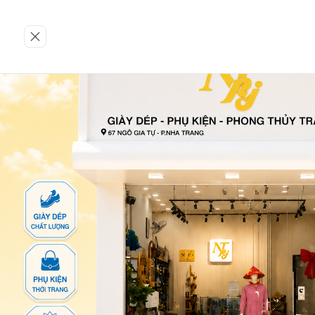
Trang chủ
GIÀY NỮ
Giày sandan
34-VPTA