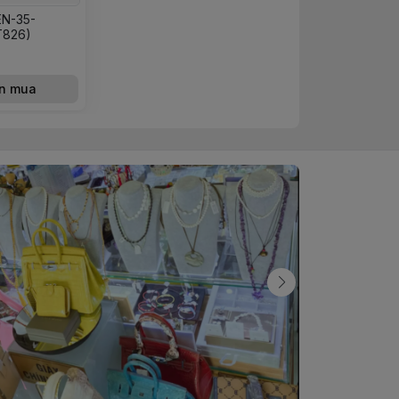
N-35-
T826)
n mua