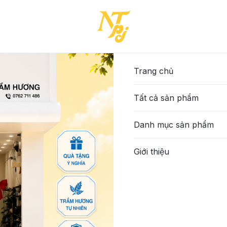
-BẠC-37-(83SD0265T124)
34-VPTA-BẠC-37-(83SD0
675.000đ
Trang chủ
Tất cả sản phẩm
Màu sắc
:
Bạc
Danh mục sản phẩm
Size
:
Giới thiệu
37
40
42
Số lượng