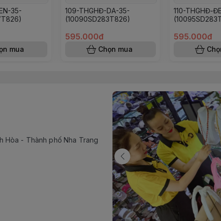
EN-35-
109-THGHĐ-DA-35-
110-THGHĐ-ĐE
7T826)
(10090SD283T826)
(10095SD283
595.000đ
595.000đ
ọn mua
Chọn mua
Chọ
h Hòa - Thành phố Nha Trang