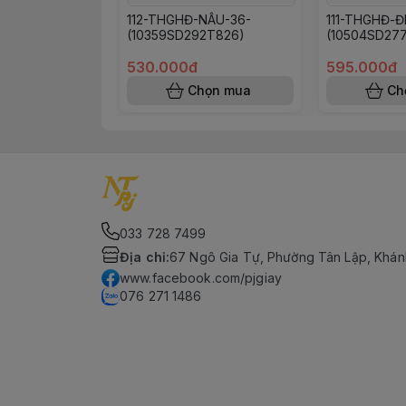
112-THGHĐ-NÂU-36-
111-THGHĐ-Đ
(10359SD292T826)
(10504SD27
530.000đ
595.000đ
Chọn mua
Ch
033 728 7499
Địa chỉ
:
67 Ngô Gia Tự, Phường Tân Lập, Khán
www.facebook.com/pjgiay
076 271 1486