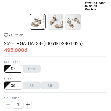
Yêu thích
252-THGA-DA-39-(10051SD290T1125)
495.000đ
Màu sắc
:
Da
Đen
Size
:
39
35
36
Số lượng