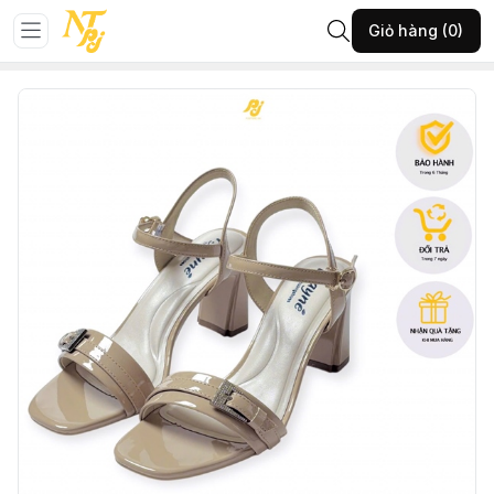
Trang chủ
GIÀY NỮ
Giày sandan
Giỏ hàng (0)
252-THGA-DA-39-(10051SD290T1125)