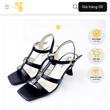
Trang chủ
GIÀY NỮ
Giày sandan
Giỏ hàng (0)
224-THGA-ĐEN-35-(10104SD240T725)