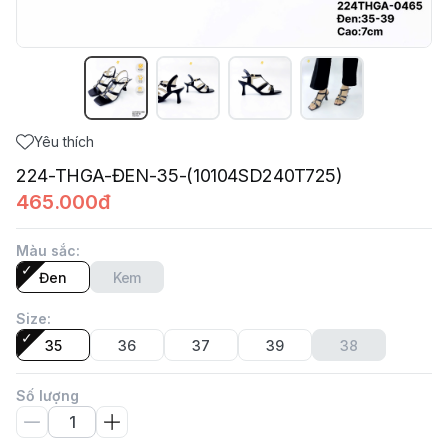
Yêu thích
224-THGA-ĐEN-35-(10104SD240T725)
465.000đ
Màu sắc
:
Đen
Kem
Size
:
35
36
37
39
38
Số lượng